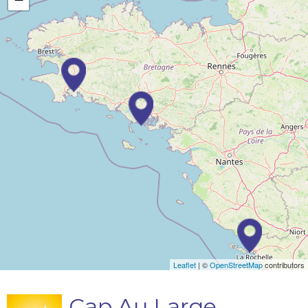
Leaflet
| ©
OpenStreetMap
contributors
Cap Au Large