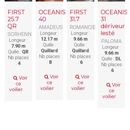
FIRST
OCEANIS
FIRST
OCEANIS
25.7
40
31.7
31
QR
dériveur
AMADEUS
ROMANCIE
lesté
Longeur :
Longeur :
SORHENN
12.17 m
9.66 m
Longeur :
PALOMA
Quille :
Quille :
7.90 m
Longeur :
Quillard
Quillard
Quille :
QR
9.66 m
Nb places
Nb places
Nb places
Quille :
DL
:
8
:
6
:
4
Nb places
:
6
Voir
Voir
Voir
ce
ce
ce
Voir
voilier
voilier
voilier
ce
voilier