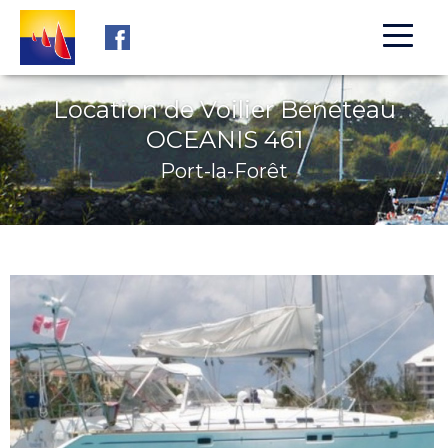
Aller au contenu principal
Location de Voilier Bénéteau
OCEANIS 461
Port-la-Forêt