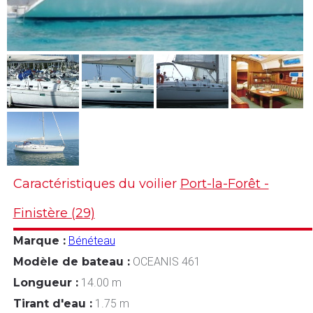
Caractéristiques du voilier
Port-la-Forêt -
Finistère (29)
Marque :
Bénéteau
Modèle de bateau :
OCEANIS 461
Longueur :
14.00 m
Tirant d'eau :
1.75 m