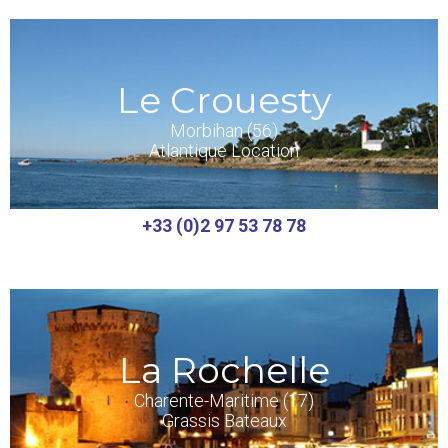
Le Crouesty
Morbihan (56)
Atlantique Location
+33 (0)2 97 53 78 78
La Rochelle
Charente-Maritime (17)
Grassis Bateaux