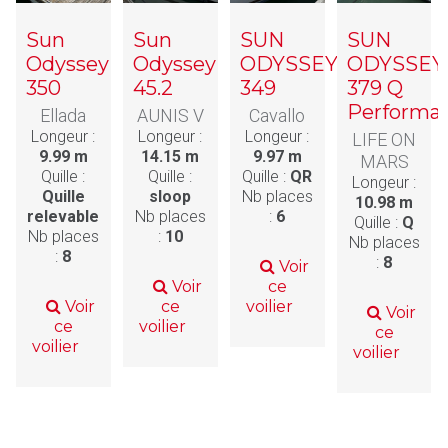
Sun
Sun
SUN
SUN
Odyssey
Odyssey
ODYSSEY
ODYSSEY
350
45.2
349
379 Q
Performa
Ellada
AUNIS V
Cavallo
Longeur :
Longeur :
Longeur :
LIFE ON
9.99 m
14.15 m
9.97 m
MARS
Quille :
Quille :
Quille :
QR
Longeur :
Quille
sloop
Nb places
10.98 m
relevable
Nb places
:
6
Quille :
Q
Nb places
:
10
Nb places
:
8
:
8
Voir
Voir
ce
Voir
ce
voilier
Voir
ce
voilier
ce
voilier
voilier