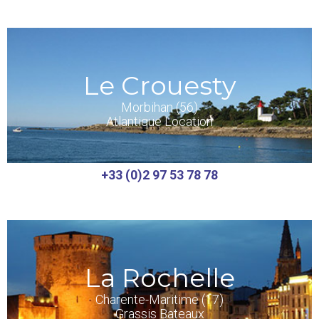
Le Crouesty
Morbihan (56)
Atlantique Location
+33 (0)2 97 53 78 78
La Rochelle
Charente-Maritime (17)
Grassis Bateaux