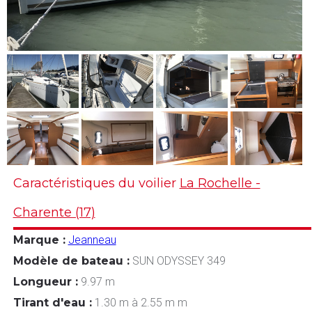
Caractéristiques du voilier
La Rochelle -
Charente (17)
Marque :
Jeanneau
Modèle de bateau :
SUN ODYSSEY 349
Longueur :
9.97 m
Tirant d'eau :
1.30 m à 2.55 m m