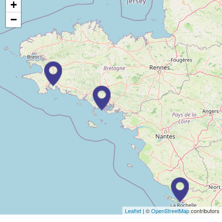
+
−
Leaflet
| ©
OpenStreetMap
contributors