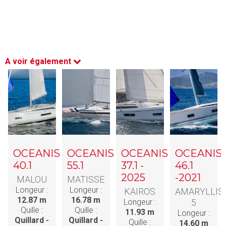
A voir également
OCEANIS
OCEANIS
OCEANIS
OCEANIS
40.1
55.1
37.1 -
46.1
2025
-2021
MALOU
MATISSE
Longeur :
Longeur :
KAIROS
AMARYLLIS
12.87 m
16.78 m
Longeur :
5
Quille :
Quille :
11.93 m
Longeur :
Quillard -
Quillard -
Quille :
14.60 m