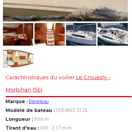
Caractéristiques du voilier
Le Crouesty -
Morbihan (56)
Marque :
Bénéteau
Modèle de bateau :
OCEANIS 31 DL
Longueur :
9.66 m
Tirant d'eau :
095 - 2.17 m m