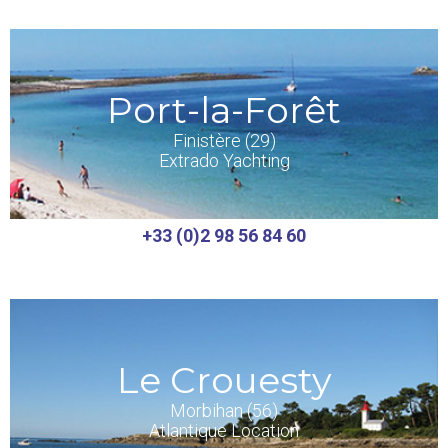
Port-la-Forêt
Finistère (29)
Extrado Yachting
+33 (0)2 98 56 84 60
Le Crouesty
Morbihan (56)
Atlantique Location