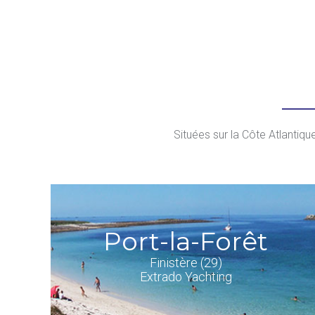
Pages
Situées sur la Côte Atlantiqu
Port-la-Forêt
Finistère (29)
Extrado Yachting