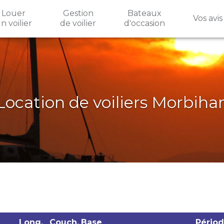
Louer
Gestion
Bateaux
Vos avis
n voilier
de voilier
d'occasion
Location de voiliers Morbiha
Long.
Couch.
Base
Périod