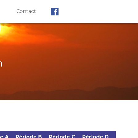
Contact
n
e A
Période B
Période C
Période D