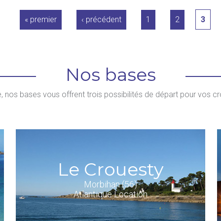
« premier
‹ précédent
1
2
3
Nos bases
e, nos bases vous offrent trois possibilités de départ pour vos cro
Le Crouesty
Morbihan (56)
Atlantique Location