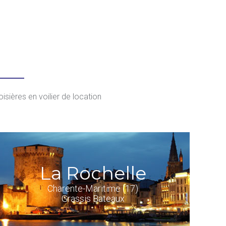
isières en voilier de location
La Rochelle
Charente-Maritime (17)
Grassis Bateaux