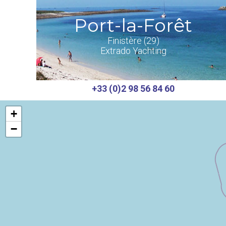
Port-la-Forêt
Finistère (29)
Extrado Yachting
+33 (0)2 98 56 84 60
+
−